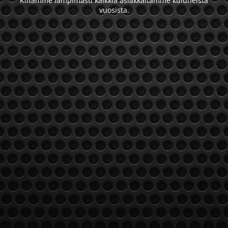
Kiitämme lämpimästi kaikkia asiakkaitamme kuluneista
vuosista.