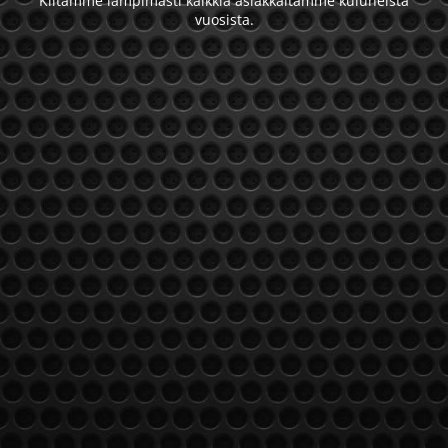
Kiitämme lämpimästi kaikkia asiakkaitamme kuluneista
vuosista.