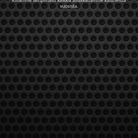
Kiitämme lämpimästi kaikkia asiakkaitamme kuluneista
vuosista.