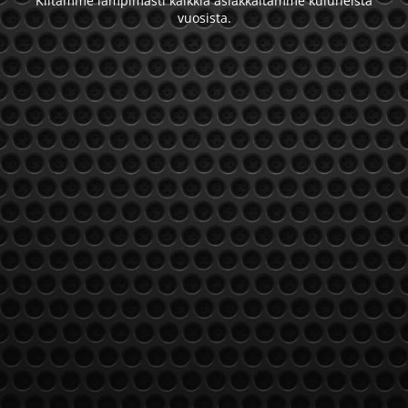
Kiitämme lämpimästi kaikkia asiakkaitamme kuluneista
vuosista.