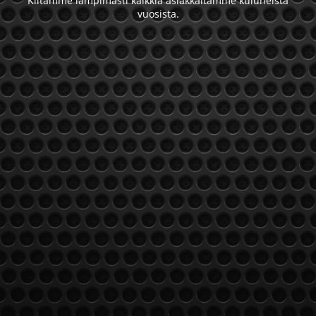
Kiitämme lämpimästi kaikkia asiakkaitamme kuluneista
vuosista.