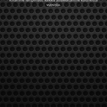
Kiitämme lämpimästi kaikkia asiakkaitamme kuluneista
vuosista.