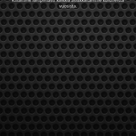
Kiitämme lämpimästi kaikkia asiakkaitamme kuluneista
vuosista.