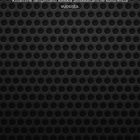
Kiitämme lämpimästi kaikkia asiakkaitamme kuluneista
vuosista.