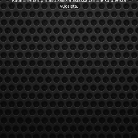
Kiitämme lämpimästi kaikkia asiakkaitamme kuluneista
vuosista.