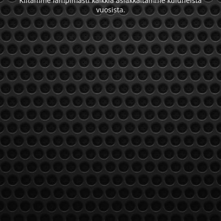
Kiitämme lämpimästi kaikkia asiakkaitamme kuluneista
vuosista.