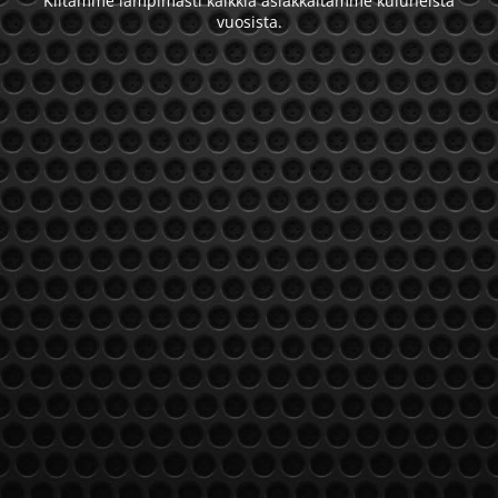
Kiitämme lämpimästi kaikkia asiakkaitamme kuluneista
vuosista.