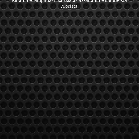
Kiitämme lämpimästi kaikkia asiakkaitamme kuluneista
vuosista.